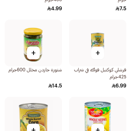
4.99
7.5
+
+
فرشلي كوكتيل فواكه في شراب
شتورة جاردن مخلل 600جرام
425جرام
14.5
6.99
+
+