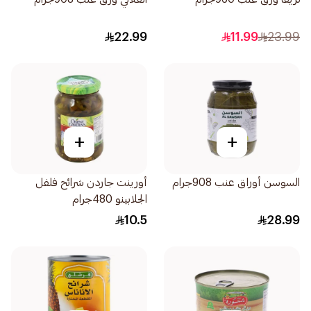
22.99
11.99
23.99
+
+
السوسن أوراق عنب 908جرام
أورينت جاردن شرائح فلفل
الجلابينو 480جرام
10.5
28.99