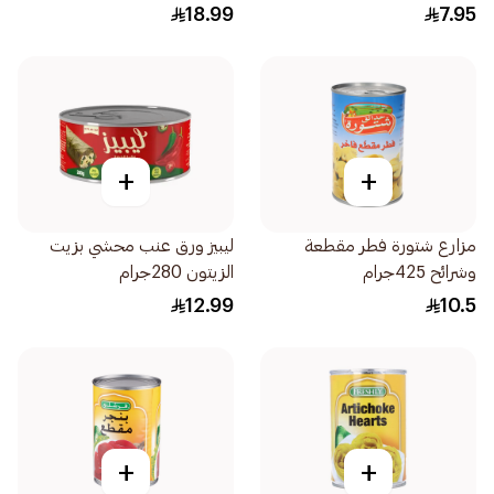
18.99
7.95
+
+
مزارع شتورة فطر مقطعة
ليبيز ورق عنب محشي بزيت
وشرائح 425جرام
الزيتون 280جرام
12.99
10.5
+
+