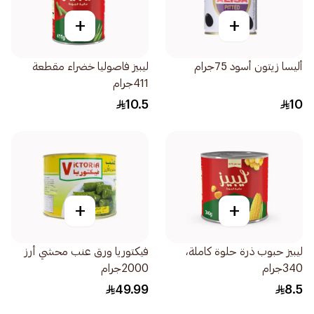
+
+
أليسا زيتون أسود 75جرام
ليبيز فاصوليا خضراء مقطعة
411جرام
10.5
10
+
+
ليبيز حبوب ذرة حلوة كاملة،
فيكتوريا ورق عنب محشي أرز
340جرام
2000جرام
49.99
8.5