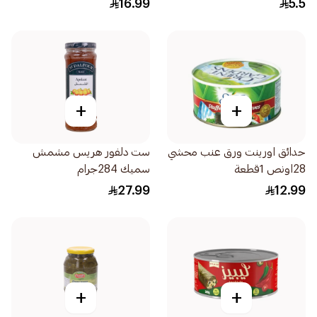
16.99
5.5
+
+
حدائق اورينت ورق عنب محشي
ست دلفور هريس مشمش
28اونص 1قطعة
سميك 284جرام
27.99
12.99
+
+