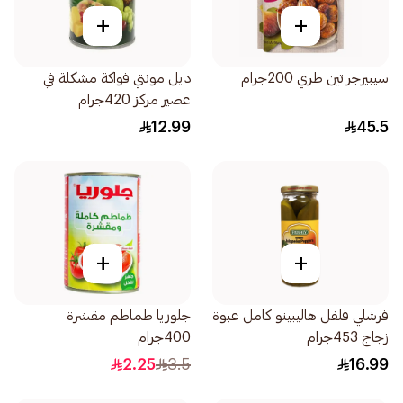
+
+
سيبيرجر تين طري 200جرام
ديل مونتي فواكة مشكلة في
عصير مركز 420جرام
12.99
45.5
+
+
فرشلي فلفل هاليبينو كامل عبوة
جلوريا طماطم مقشرة
زجاج 453جرام
400جرام
2.25
3.5
16.99