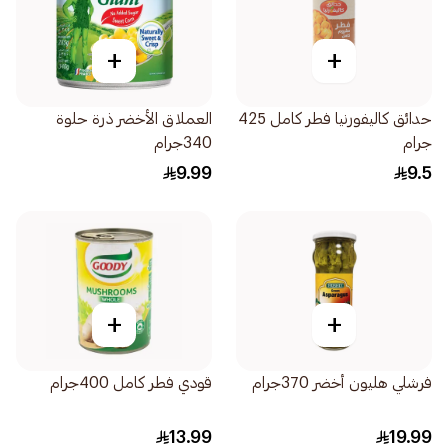
+
+
حدائق كاليفورنيا فطر كامل 425
العملاق الأخضر ذرة حلوة
جرام
340جرام
9.99
9.5
+
+
فرشلي هليون أخضر 370جرام
قودي فطر كامل 400جرام
13.99
19.99