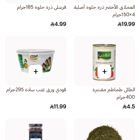
العملاق الأخضر ذرة حلوة أصلية
فرشلي ذرة حلوة 185جرام
4×150جرام
4.99
19.99
+
+
الطائي طماطم مقشرة
قودي ورق عنب سادة 295جرام
400جرام
11.99
4.5