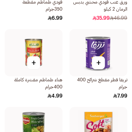
ورق عنب قودي محشي بدبس
قودي طماطم مقطعة
الرمان 2 كيلو
350جرام
6.99
35.99
46.99
+
+
تريفا فطر مقطع شرائح 400
هناء طماطم مقشرة كاملة
جرام
400جرام
4.99
7.99