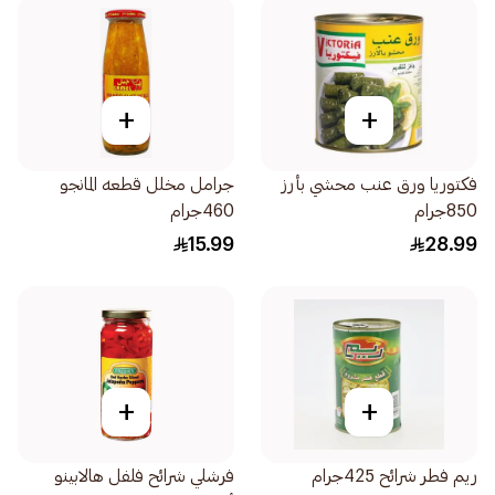
+
+
فكتوريا ورق عنب محشي بأرز
جرامل مخلل قطعه المانجو
850جرام
460جرام
15.99
28.99
+
+
ريم فطر شرائح 425جرام
فرشلي شرائح فلفل هالابينو