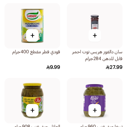
+
+
سان دالفور هريس توت احمر
قودي فطر مقطع 400جرام
قابل للدهن 284جرام
9.99
27.99
+
+
تريفا ورق عنب 960جرام
العلالي ورق عنب 908جرام