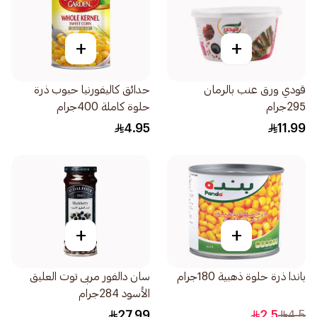
+
+
قودي ورق عنب بالرمان
حدائق كاليفورنيا حبوب ذرة
295جرام
حلوة كاملة 400جرام
4.95
11.99
+
+
باندا ذرة حلوة ذهبية 180جرام
سان دالفور مربى توت العليق
الأسود 284جرام
27.99
2.5
4.5