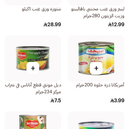
ليبيز ورق عنب محشي بالهالبينو
شتورة ورق عنب 1كيلو
وزيت الزيتون 280جرام
28.99
12.99
+
+
أمريكانا ذرة حلوة 200جرام
ديل مونتي قطع أناناس في شراب
مركز 234جرام
7.5
3.99