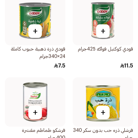
+
+
قودي كوكتيل فواكه 425جرام
قودي ذرة ذهبية حبوب كاملة
24×340جرام
7.5
11.5
+
+
فرشلي ذره حب بدون سكر 340
فرشكو طماطم مقشرة
جرام
400جرام