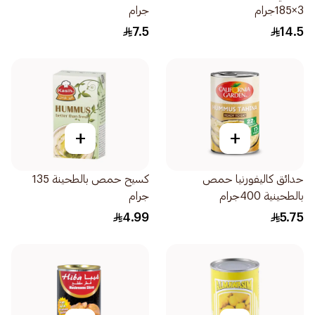
3×185جرام
جرام
7.5
14.5
+
+
حدائق كاليفورنيا حمص
كسيح حمص بالطحينة 135
بالطحينية 400جرام
جرام
4.99
5.75