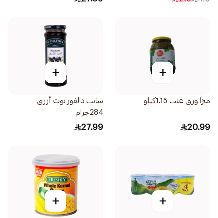
+
+
ميزا ورق عنب 1.15كيلو
سانت دالفور توت أزرق
284جرام
27.99
20.99
+
+