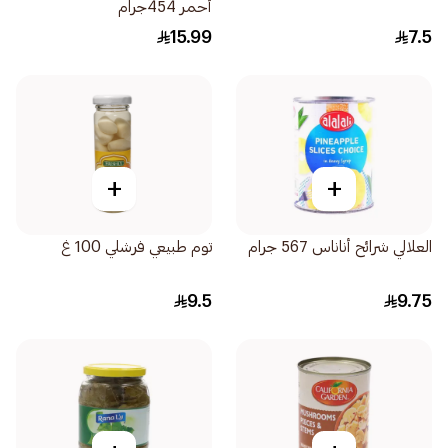
أحمر 454جرام
15.99
7.5
+
+
العلالي شرائح أناناس 567 جرام
توم طبيعي فرشلي 100 غ
9.5
9.75