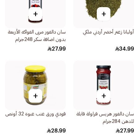
+
+
أوليانا زعتر أخضر أردني ملكي
سان دالفور مربى الفواكه الأربعة
بدون اضافة سكر 248جرام
27.99
34.99
+
+
سان دالفور هريس فراولة قابلة
قودي ورق عنب عبوة 32 أونص
للدهن 284جرام
28.99
27.99