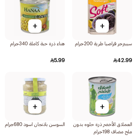
+
+
سيبيرجر قراصيا طرية 200جرام
هناء ذرة حبة كاملة 340جرام
5.99
42.99
+
+
العملاق الأخضر ذرة حلوه بدون
السوسن باذنجان اسود 680جرام
ملح مضاف 198جرام