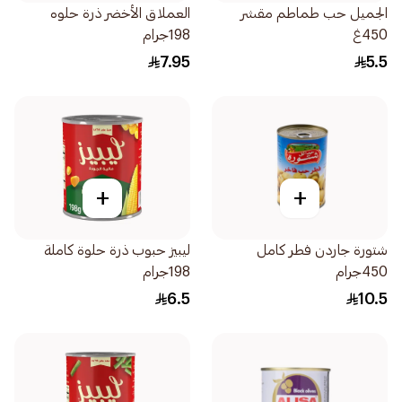
الجميل حب طماطم مقشر
العملاق الأخضر ذرة حلوه
450غ
198جرام
7.95
5.5
+
+
شتورة جاردن فطر كامل
ليبيز حبوب ذرة حلوة كاملة
450جرام
198جرام
6.5
10.5