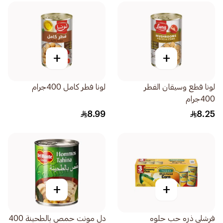
+
+
لونا قطع وسيقان الفطر
لونا فطر كامل 400جرام
400جرام
8.99
8.25
+
+
فرشلي ذره حب حلوه
دل مونت حمص بالطحينة 400