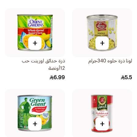
+
+
لونا ذرة حلوه 340جرام
ذرة حدائق اورينت حب
12أونصة
6.99
5.5
+
+