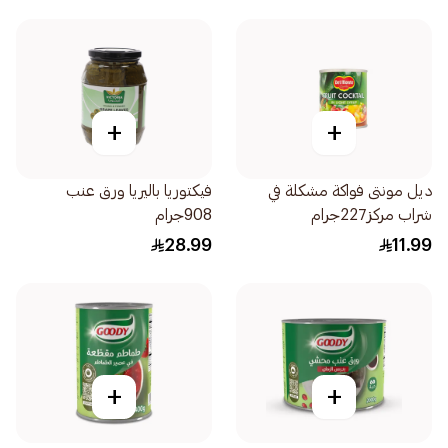
+
+
ديل مونتى فواكة مشكلة في
فيكتوريا باليريا ورق عنب
شراب مركز227جرام
908جرام
28.99
11.99
+
+