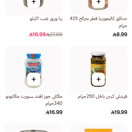
+
+
حدائق كاليفورنيا فطر شرائح 425
رنا ورق عنب 1كيلو
جرام
16.99
27.99
8.99
+
+
فرشلي كيبرز بالخل 250جرام
ماكاتي جوز الهند سبورت ماكابونو
340جرام
16.99
19.99