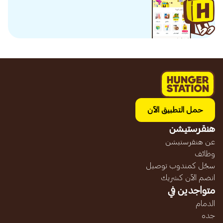
حمل التطبيق الآن
هنقرستيشن
عن هنقرستيشن
وظائف
سجّل كمندوب توصيل
انضم الآن كشريك
متواجدين في
الدمام
جده