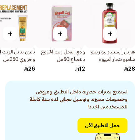
+
+
+
هيربل إيسنسز بيو رينيو
وادي النحل زيت الخروع
بانتين بديل الزيت ا
شامبو بثمار القهوة
بالنعناع 60مل
وحريري 350مل
400مل
26
12
28
استمتع بميزات حصرية داخل التطبيق وعروض
وخصومات مميزة. وتوصيل مجاني لمدة سنة كاملة
للمستخدمين الجدد!
حمل التطبيق الآن