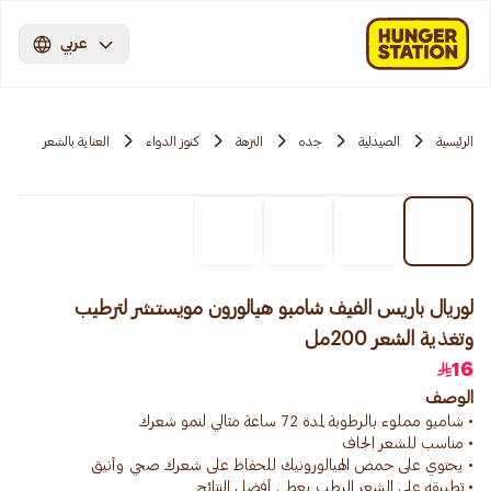
عربي
الرئيسية
الصيدلية
جده
النزهة
كنوز الدواء
العناية بالشعر
لوريال باريس الفيف شامبو هيالورون مويستشر لترطيب
وتغذية الشعر 200مل
16
الوصف