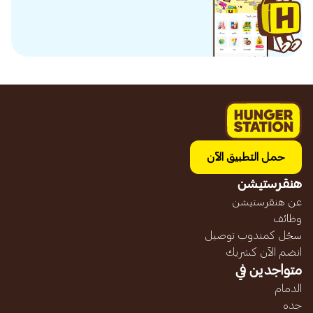
حمل التطبيق الآن
هنقرستيشن
عن هنقرستيشن
وظائف
سجّل كمندوب توصيل
انضم الآن كشريك
متواجدين في
الدمام
جده