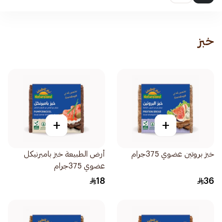
خبز
+
+
خبز بروتين عضوي 375جرام
أرض الطبيعة خبز بامبرنيكل
عضوي 375جرام
18
36