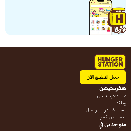
حمل التطبيق الآن
هنقرستيشن
عن هنقرستيشن
وظائف
سجّل كمندوب توصيل
انضم الآن كشريك
متواجدين في