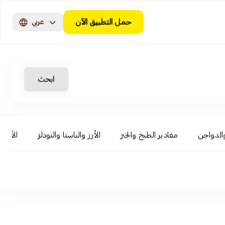
حمل التطبيق الآن
عربي
ابحث
الدواجن
مقادير الطبخ والخبز
الأرز والباستا والنودلز
الأطعم