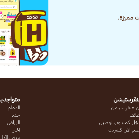
 مميزة.
نقرستيشن
متواجدين
 هنقرستيشن
الدمام
ائف
جده
ّل كمندوب توصيل
الرياض
ضم الآن كشريك
الخبر
عرض الكل..