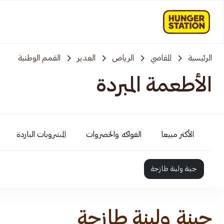
الرئيسية
المقاضي
الرياض
الغدير
القمم الوطنية
الأطعمة المبردة
الأكثر مبيعا
الفواكه والخضروات
المشروبات الباردة
جبنة ولبنة طازجة
جبنة ولبنة طازجة