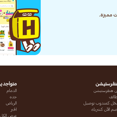
 مميزة.
نقرستيشن
متواجدين
 هنقرستيشن
الدمام
ائف
جده
ّل كمندوب توصيل
الرياض
ضم الآن كشريك
الخبر
عرض الكل..