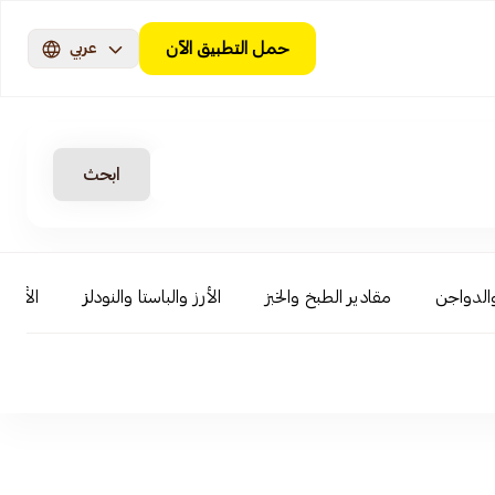
حمل التطبيق الآن
عربي
ابحث
الدواجن
مقادير الطبخ والخبز
الأرز والباستا والنودلز
الأطعم