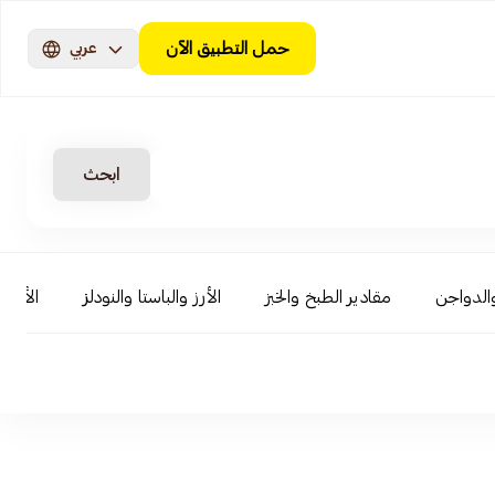
حمل التطبيق الآن
عربي
ابحث
الدواجن
مقادير الطبخ والخبز
الأرز والباستا والنودلز
الأطعم