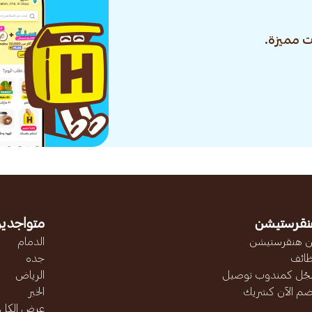
 مميزة.
نقرستيشن
متواجدين
 هنقرستيشن
الدمام
ائف
جده
ّل كمندوب توصيل
الرياض
ضم الآن كشريك
الخبر
عرض الكل..