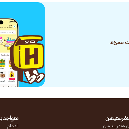
 مميزة.
نقرستيشن
متواجدين
 هنقرستيشن
الدمام