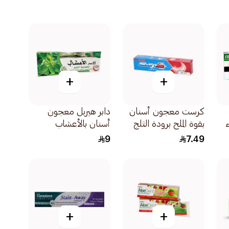
+
+
كرست معجون أسنان
دابر هيربل معجون
ء
بقوة الملح برودة الثلج
أسنان بالأعشاب
125مل
الطبيعية والريحان مع
9
7.49
فرشاة 150جرام
+
+