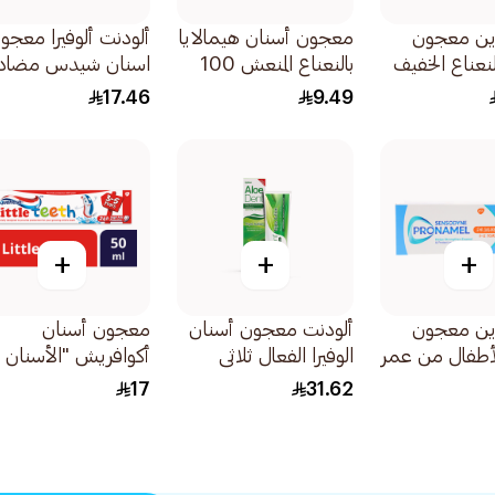
ين معجون
معجون أسنان هيمالايا
ألودنت ألوفيرا معجو
لنعناع الخفيف
بالنعناع المنعش 100
اسنان شيدس مضاد
للأطفال من 0 إلى سنة
مل
للتسوس بالفراولة
17.46
9.49
50مل
+
+
+
ين معجون
ألودنت معجون أسنان
معجون أسنان
أطفال من عمر
الوفيرا الفعال ثلاثي
أكوافريش "الأسنان
ات بنكهة
التأثير لتنظيف وحماية
الصغيرة" 50مل
17
31.62
فيف 50مل
الفم 100مل