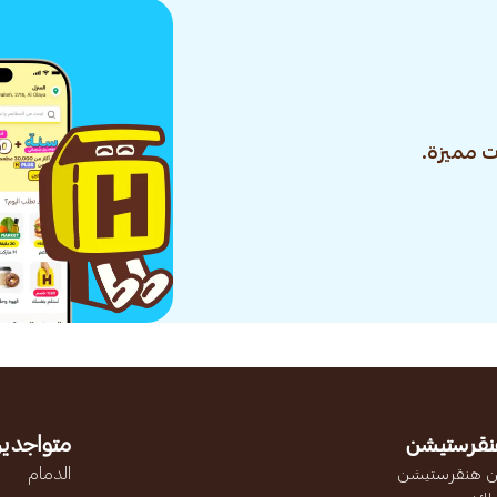
 مميزة.
نقرستيشن
متواجدين
 هنقرستيشن
الدمام