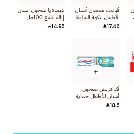
ن
ألودنت معجون أسنان
هيمالايا معجون اسنان
للأطفال بنكهة الفراولة
إزالة البقع 100مل
والصبار 50مل
14.95
17.46
+
أكوافريش معجون
أسنان للأطفال حماية
فلورايد من عمر 6
18.5
سنوات فأكثر 50مل