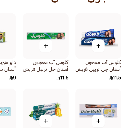
+
+
كلوس آب معجون
كلوس آب معجون
دابر هير
أسنان جل تريبل فريش
أسنان جل تريبل فريش
أسنان بن
كول بريز 120مل
انتعاش المنثول 120مل
150جرام
9
11.5
11.5
+
+