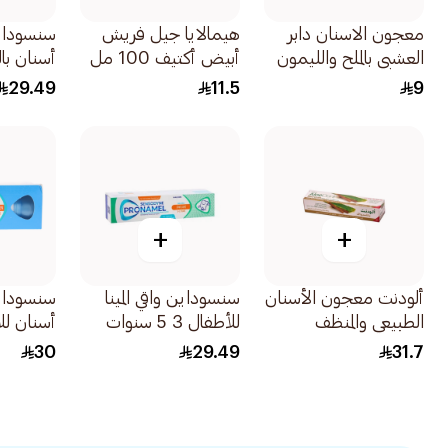
معجون الاسنان دابر
هيمالايا جيل فريش
سنسودا
العشبي بالملح والليمون
أبيض أكتيف 100 مل
أسنان با
150 جم
29.49
11.5
9
سنتين 50جرام
+
+
ألودنت معجون الأسنان
سنسوداين واقي المينا
سنسودا
الطبيعي والمنظف
للأطفال 3 5 سنوات
أسنان لل
بخلاصة المسواك
50مل
+6 سنو
30
29.49
31.7
التقليدي الأصيل
النعناع الخ
100مل