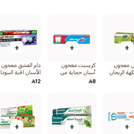
+
+
+
بل معجون
كريسيت معجون
دابر العشبي معجون
كهة الريحان
أسنان حماية من
الأسنان الحبة السودا
التسوس بالنعناع
150 جم بلس فرشاة
12
8
المنعش 125مل
أسنان خالية
+
+
+