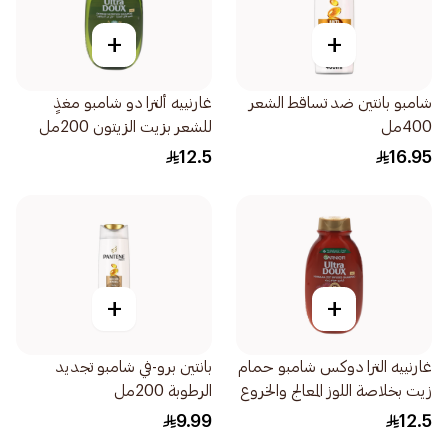
+
+
شامبو بانتين ضد تساقط الشعر
غارنييه ألترا دو شامبو مغذٍ
400مل
للشعر بزيت الزيتون 200مل
12.5
16.95
+
+
غارنييه الترا دوكس شامبو حمام
بانتين برو-في شامبو تجديد
زيت بخلاصة اللوز المعالج والخروع
الرطوبة 200مل
200مل
9.99
12.5