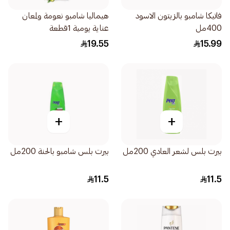
فاتيكا شامبو بالزيتون الاسود
هيماليا شامبو نعومة ولمعان
400مل
عناية يومية 1قطعة
19.55
15.99
+
+
بيرت بلس لشعر العادي 200مل
بيرت بلس شامبو بالحنة 200مل
11.5
11.5