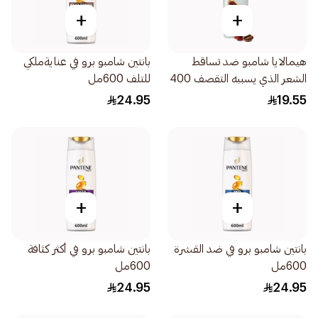
+
+
هيمالايا شامبو ضد تساقط
بانتين شامبو برو في عنايةملكي
الشعر الذي يسببه التقصف 400
للتلف 600مل
مل
24.95
19.55
+
+
بانتين شامبو برو في ضد القشرة
بانتين شامبو برو في أكثر كثافة
600مل
600مل
24.95
24.95