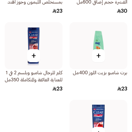
القشرة حجم إضافي 600مل
بمستخلص الليمون وجوز الهند
400مل
23
30
+
+
برت شامبو بزيت اللوز 400مل
كلير للرجال شامبو وبلسم 2 في 1
للعناية الفائقة والمتكاملة 350مل
23
23