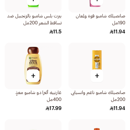
صانصيلك شامبو قوة ولمعان
بيرت بلس شامبو بالزنجبيل ضد
190مل
تساقط الشعر 200مل
11.5
11.94
+
+
صانصيلك شامبو ناعم وانسيابي
غارنييه ألترا دو شامبو مغذٍ
200مل
400مل
17.99
11.94