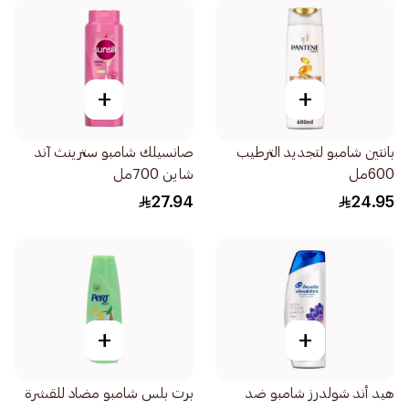
+
+
بانتين شامبو لتجديد الترطيب
صانسيلك شامبو سترينث آند
600مل
شاين 700مل
27.94
24.95
+
+
هيد أند شولدرز شامبو ضد
برت بلس شامبو مضاد للقشرة