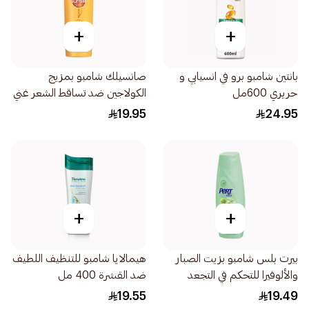
+
+
بانتين شامبو برو في انسيابي و
صانسيلك شامبو بمزيج
حريري 600مل
الكولاجين ضد تساقط الشعر غني
بالكولاجين والسيراميد 350مل
19.95
24.95
+
+
بيرت بلس شامبو بزيت الصبار
هيمالايا شامبو للتنظيف اللطيف
والألوفيرا للتحكم في التجعد
ضد القشرة 400 مل
400مل
19.55
19.49