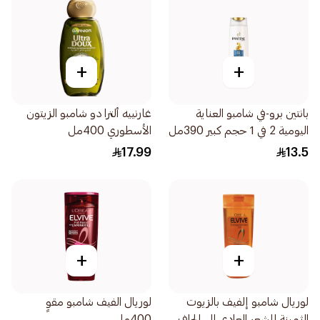
+
+
بانتين برو-في شامبو العناية
غارنييه ألترا دو شامبو الزيتون
اليومية 2 في 1 حجم كبير 390مل
الأسطوري 400مل
17.99
13.5
+
+
لوريال شامبو إلفيف بالزيوت
لوريال الفيف شامبو مقوٍ
الثمينة للشعر العادي إلى الجاف
400مل