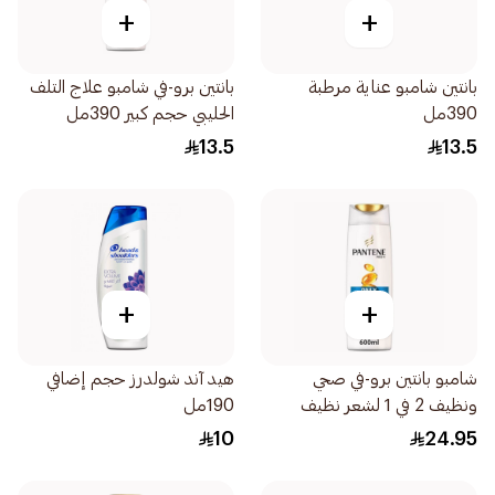
+
+
بانتين شامبو عناية مرطبة
بانتين برو-في شامبو علاج التلف
390مل
الحليبي حجم كبير 390مل
13.5
13.5
+
+
شامبو بانتين برو-في صحي
هيد آند شولدرز حجم إضافي
ونظيف 2 في 1 لشعر نظيف
190مل
600لتر
10
24.95