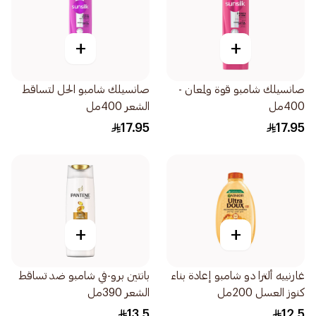
+
+
صانسيلك شامبو قوة ولمعان -
صانسيلك شامبو الحل لتساقط
400مل
الشعر 400مل
17.95
17.95
+
+
غارنييه ألترا دو شامبو إعادة بناء
بانتين برو-في شامبو ضد تساقط
كنوز العسل 200مل
الشعر 390مل
13.5
12.5