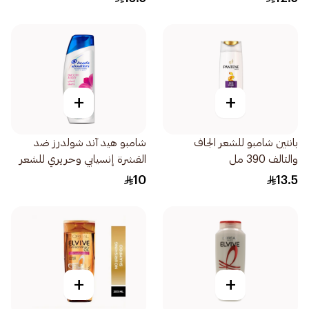
+
+
بانتين شامبو للشعر الجاف
شامبو هيد آند شولدرز ضد
والتالف 390 مل
القشرة إنسيابي وحريري للشعر
الجاف والمتطاير190مل
10
13.5
+
+