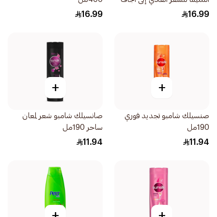
400مل
16.99
16.99
+
+
صنسيلك شامبو تجديد فوري
صانسيلك شامبو شعر لمعان
190مل
ساحر 190مل
11.94
11.94
+
+