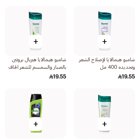
+
+
شامبو هيمالايا لإصلاح الشعر
شامبو هيمالايا هيربال بروتين
وتجديده 400 مل
بالصبار والسمسم للشعر الجاف
400 مل
19.55
19.55
+
+