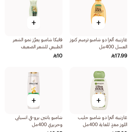
+
+
غارنييه ألترا دو شامبو ترميم كنوز
فاتيكا شامبو يعزّز نمو الشعر
العسل 400مل
الطبيعي للشعر الضعيف
والمتساقط 200مل
10
17.99
+
+
غارنييه ألترا دو شامبو حليب
شامبو بانتين برو-في انسيابي
اللوز مغذٍ للغاية 400مل
وحريري 400مل