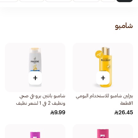
شامبو
+
+
بيزلين شامبو للاستخدام اليومي
شامبو بانتين برو-في صحي
1قطعة
ونظيف 2 في 1 لشعر نظيف
190مل
9.99
26.45