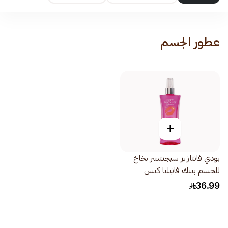
عطور الجسم
+
بودي فانتازيز سيجنتشر بخاخ
للجسم بينك فانيليا كيس
236مل
36.99