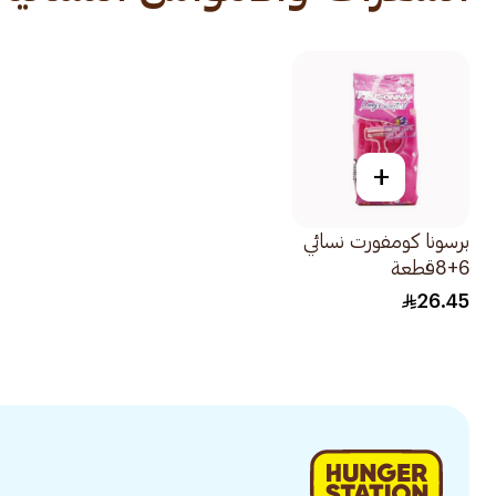
+
برسونا كومفورت نسائي
6+8قطعة
26.45