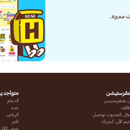
 مميزة.
نقرستيشن
متواجدين
 هنقرستيشن
الدمام
ائف
جده
ّل كمندوب توصيل
الرياض
ضم الآن كشريك
الخبر
عرض الكل..