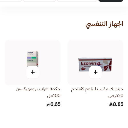
الجهاز التنفسي
+
+
جينيريك مذيب للبلغم 8ملجم
حكمة شراب برومهيكسين
20قرص
100مل
6.65
8.85