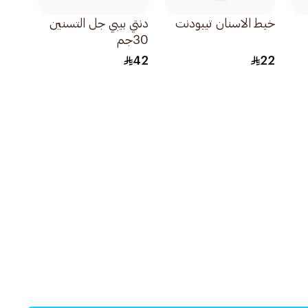
خيط الاسنان تيبودنت
دنتي بيبي جل التسنين
30جم
42
22