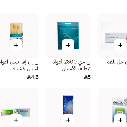
+
+
+
 جل للفم
تي سي 2800 أعواد
بي إل إف تيس أعواد
تنظيف الأسنان
أسنان خشبية
30قطعة
250قطعة
4.6
5
+
+
+