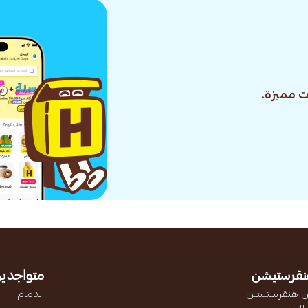
 مميزة.
نقرستيشن
متواجدين
 هنقرستيشن
الدمام