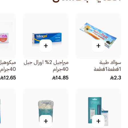
+
+
سواك طيبة
ميراجيل 2% اورال جيل
ميكوهيل
1قطعة1قطعة
40جرام
40جرام
12.65
14.85
2.3
+
+