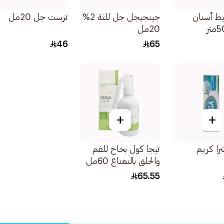
ط أسنان
جينجيجل جل للثة 2%
ترست جل 20مل
20مل
46
65
+
+
ترا كريم
تيجا كول بخاخ للفم
والحلق بالنعناع 60مل
65.55