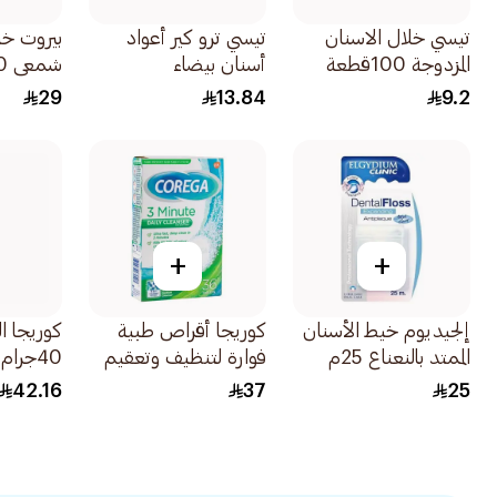
تيسي خلال الاسنان
تيسي ترو كير أعواد
بيروت خي
المزدوجة 100قطعة
أسنان بيضاء
شمعي 50متر
100قطعة
29
13.84
9.2
+
+
إلجيديوم خيط الأسنان
كوريجا أقراص طبية
كوريجا ال
الممتد بالنعناع 25م
فوارة لتنظيف وتعقيم
40جرام
1قطعة
أطقم الأسنان في 3
42.16
37
25
دقائق 36قرص