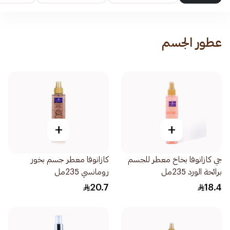
عطور الجسم
+
+
جي كازانوفا بخاخ معطر للجسم
كازانوفا معطر جسم بخور
برائحة الورد 235مل
رومانسي 235مل
20.7
18.4