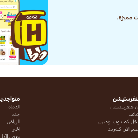
 مميزة.
نقرستيشن
متواجدين
 هنقرستيشن
الدمام
ائف
جده
ّل كمندوب توصيل
الرياض
ضم الآن كشريك
الخبر
عرض الكل..