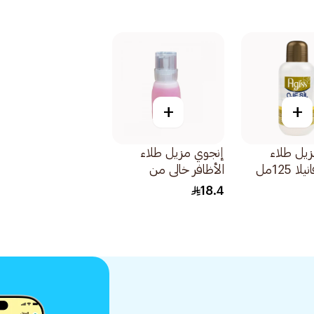
+
+
يل طلاء
إنجوي مزيل طلاء
ا 125مل
الأظافر خالي من
الأسيتون 150مل
18.4