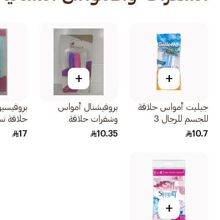
+
+
جيليت أمواس حلاقة
بروفيشنال أمواس
بروفيسيو
للجسم للرجال 3
وشفرات حلاقة
حلاقة نسائي
شفرات 1علبة
نسائيةملونة ومتنوعة
17
10.35
10.7
3قطعة
+