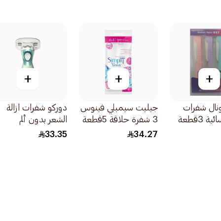
+
+
+
نال شفرات
جيليت سيمبلي فينوس
دوركو شفرات ازالة
ة 3قطعة
3 شفرة حلاقة 5قطعة
الشعر بدون ألم
33.35
34.27