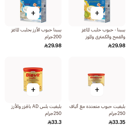
+
+
بيبينا - حبوب حليب الماعز
بيبينا حبوب الأرز بحليب الماعز
والقمح والكمثرى والموز
200جرام
200جرام
29.98
29.98
+
+
بليفيت حبوب متعددة مع ألياف
بليفيت بلس AD بالجزر والأرز
250جرام
250جرام
33.3
33.35