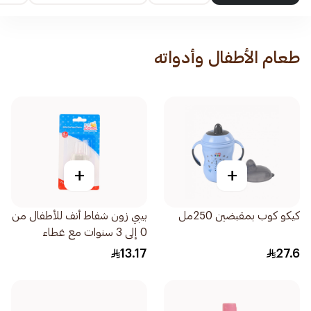
طعام الأطفال وأدواته
+
+
كيكو كوب بمقبضين 250مل
بيبي زون شفاط أنف للأطفال من
0 إلى 3 سنوات مع غطاء
1قطعة
13.17
27.6