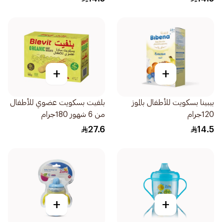
+
+
بيبينا بسكويت للأطفال بالموز
بلفيت بسكويت عضوي للأطفال
120جرام
من 6 شهور 180جرام
27.6
14.5
+
+