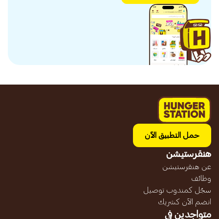
حمل التطبيق الآن
هنقرستيشن
عن هنقرستيشن
وظائف
سجّل كمندوب توصيل
انضم الآن كشريك
متواجدين في