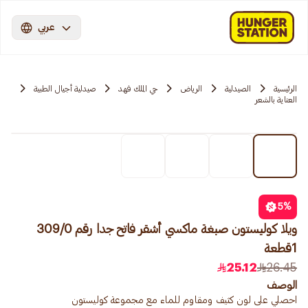
عربي
الرئيسية
الصيدلية
الرياض
حي الملك فهد
صيدلية أجيال الطبية
العناية بالشعر
5
%
ويلا كوليستون صبغة ماكسي أشقر فاتح جدا رقم 309/0
1قطعة
25.12
26.45
الوصف