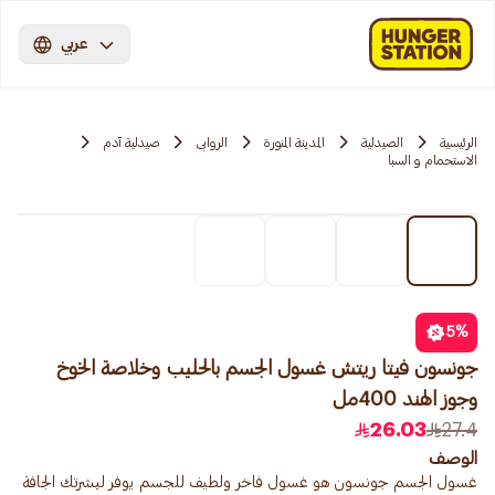
عربي
الرئيسية
الصيدلية
المدينة المنورة
الروابی
صيدلية آدم
الاستحمام و السبا
5
%
جونسون فيتا ريتش غسول الجسم بالحليب وخلاصة الخوخ
وجوز الهند 400مل
26.03
27.4
الوصف
غسول الجسم جونسون هو غسول فاخر ولطيف للجسم يوفر لبشرتك الجافة