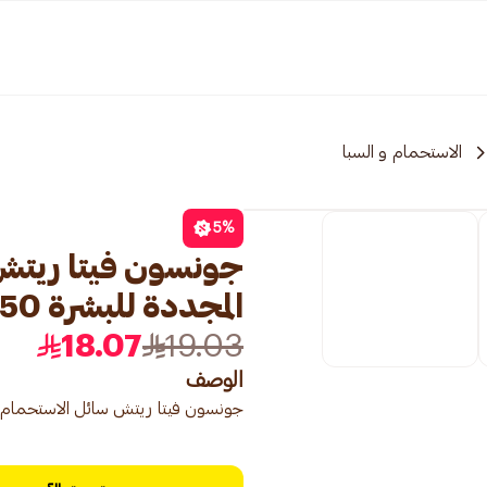
الاستحمام و السبا
5
%
جونسون فيتا ريتش 
المجددة للبشرة 250مل
18.07
19.03
الوصف
جونسون فيتا ريتش سائل الاستحمام المغذ