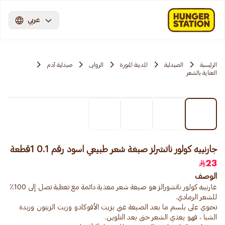
عربي
الرئيسية
الصيدلية
المدينة المنورة
الروابی
صيدلية آدم
العناية بالشعر
جارنييه كولور ناتشرلز صبغة شعر طبيعي اسود رقم 0.1 1قطعة
23
الوصف
غارنييه كولور ناتشورالز هو صبغة شعر مغذية دائمة مع تغطية تصل إلى 100٪
تحتوي على بلسم ما بعد الصبغة غني بزيت الأفوكادو وزيت الزيتون وزبدة