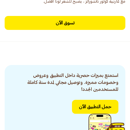
مع غارنييه كولور ناتشورالز ، يصبح للشعر لونًا أفضل.
تسوق الآن
استمتع بميزات حصرية داخل التطبيق وعروض
وخصومات مميزة. وتوصيل مجاني لمدة سنة كاملة
للمستخدمين الجدد!
حمل التطبيق الآن