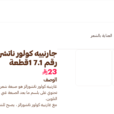
العناية بالشعر
جارنييه كولور نات
رقم 7.1 1قطعة
23
الوصف
تحتوي على بلسم ما بعد الصبغة غني ب
مع غارنييه كولور ناتشورالز ، يصبح للش