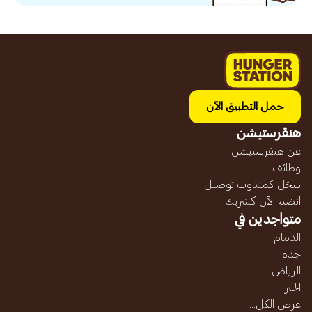
حمل التطبيق الآن
هنقرستيشن
عن هنقرستيشن
وظائف
سجّل كمندوب توصيل
انضم الآن كشريك
متواجدين في
الدمام
جده
الرياض
الخبر
عرض الكل...