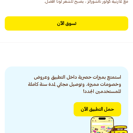
مع غارنييه كولور ناتشورالز ، يصبح للشعر لونًا أفضل.
تسوق الآن
استمتع بميزات حصرية داخل التطبيق وعروض
وخصومات مميزة. وتوصيل مجاني لمدة سنة كاملة
للمستخدمين الجدد!
حمل التطبيق الآن