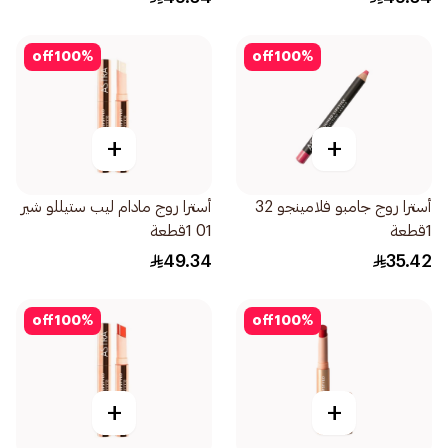
off
100
%
off
100
%
+
+
أسترا روج جامبو فلامينجو 32
أسترا روج مادام ليب ستيللو شير
1قطعة
01 1قطعة
49.34
35.42
off
100
%
off
100
%
+
+