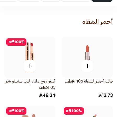
أحمر الشفاه
off
100
%
+
+
بولفر أحمر الشفاة 105 1قطعة
أسترا روج مادام ليب ستيللو شير
05 1قطعة
49.34
13.73
off
100
%
off
100
%