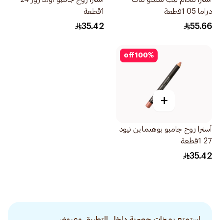
دراما 05 1قطعة
1قطعة
35.42
55.66
off
100
%
+
أسترا روج جامبو بوهيماين نيود
27 1قطعة
35.42
استمتع بميزات حصرية داخل التطبيق وعروض