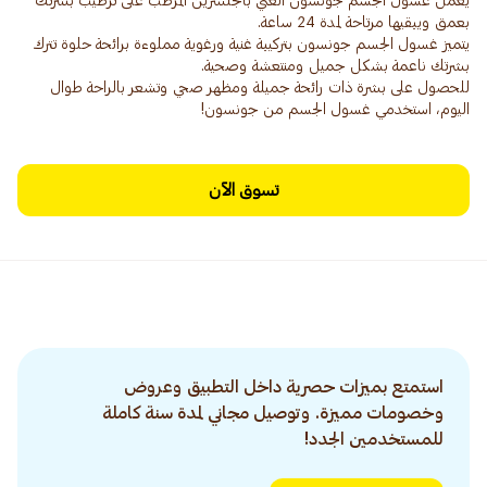
يعمل غسول الجسم جونسون الغني بالجلسرين المرطب على ترطيب بشرتك
يتميز غسول الجسم جونسون بتركيبة غنية ورغوية مملوءة برائحة حلوة تترك
للحصول على بشرة ذات رائحة جميلة ومظهر صحي وتشعر بالراحة طوال
اليوم، استخدمي غسول الجسم من جونسون!
تسوق الآن
استمتع بميزات حصرية داخل التطبيق وعروض
وخصومات مميزة. وتوصيل مجاني لمدة سنة كاملة
للمستخدمين الجدد!