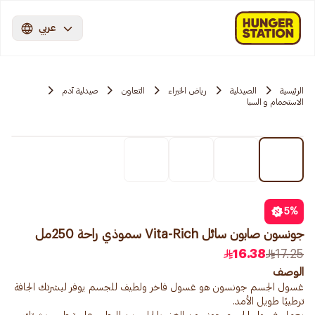
عربي
الرئيسية
الصيدلية
رياض الخبراء
التعاون
صيدلية آدم
الاستحمام و السبا
5
%
جونسون صابون سائل Vita-Rich سموذي راحة 250مل
16.38
17.25
الوصف
غسول الجسم جونسون هو غسول فاخر ولطيف للجسم يوفر لبشرتك الجافة