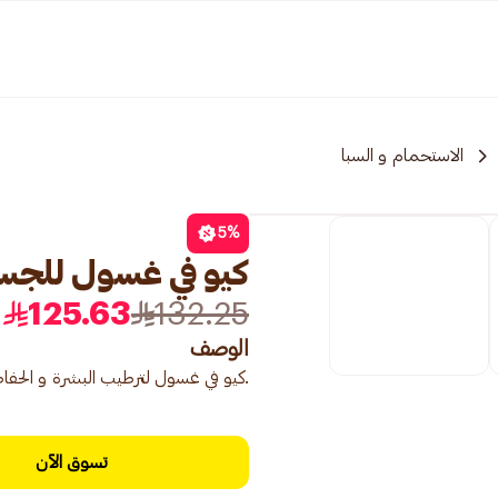
الاستحمام و السبا
5
%
كيو في غسول للجسم 00
125.63
132.25
الوصف
.كيو في غسول لترطيب البشرة و الحفاظ
تسوق الآن