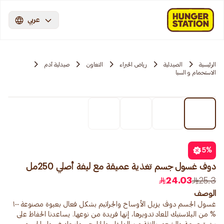
عربي
الرئيسية
الصيدلية
رياض الخبراء
التعاون
صيدلية آدم
الاستحمام و السبا
5
%
دوف غسول جسم تغذية عميقة مع ليفة أصلي 250مل
24.03
25.3
الوصف
غسول الجسم دوڤ يزيل الأوساخ والجراثيم بشكل فعال بعبوة مصنوعة ١٠٠
% من البلاستيك المعاد تدويرها، إنها فريدة من نوعها. يساعدنا الحفاظ على