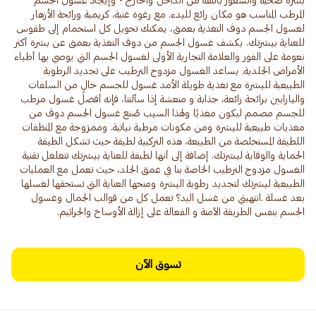
بشرة صحية والشعور بالثقة من الداخل والخارج - وإيجاد غسول الجسم
المرطب المناسب هو مكان رائع للبدء. مع رغوة غنية، كريمية ورائحة الأزهار
لغسول الجسم دوڤ التغذية بعمق، يمكنك تحويل كل استحمام إلى طقوس
للعناية ببشرتك. يكشف غسول الجسم من دوڤ التغذية بعمق عن بشرة أكثر
نعومة على الفور والعلامة التجارية الأولى لغسول الجسم التي يوصي بها أطباء
الأمراض الجلدية. يساعد الغسول مزدوج الترطيب على تجديد الرطوبة
الطبيعية للبشرة مع تغذية طويلة الأمد غسول للجسم خالٍ من السلفات
والبارابين برائحة رائعة، جذابة و منعشة إذا سألتنا، فإنه أفضل غسول مرطب
للجسم مصمم ليكون مغذيًا ولهذا السبب صُنع غسول الجسم دوڤ من
مغذيات طبيعية للبشرة ومن مكونات مرطبة نباتية. وممزوجة مع المنظفات
اللطيفة المستخلصة من الطبيعة، هذه التركيبة لطيفة حيث تشكل الطبقة
الحماية والوقاية لبشرتك. إضافة إلى أنها لطيفة للعناية ببشرتك تتغلغل تقنية
الغسول مزدوج الترطيب الخاصة بنا في عمق الجلد، حيث تعمل مع العمليات
الطبيعية لبشرتك لتجديد رطوبة البشرة ومنحها العناية التي تستحقها لغسلها
بعد غسلة .انتهيتي من غسل اليد؟ تعمل كل من قوالب الجمال وغسول
الجسم بنفس الطريقة الآمنة و الفعالة على إزالة الأوساخ والجراثيم.
تسوق الآن