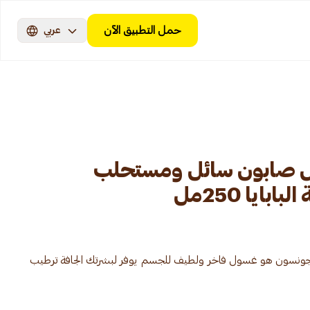
حمل التطبيق الآن
عربي
ش صابون سائل ومستحلب
ايا 250مل
جونسون هو غسول فاخر ولطيف للجسم يوفر لبشرتك الجافة ترطيب