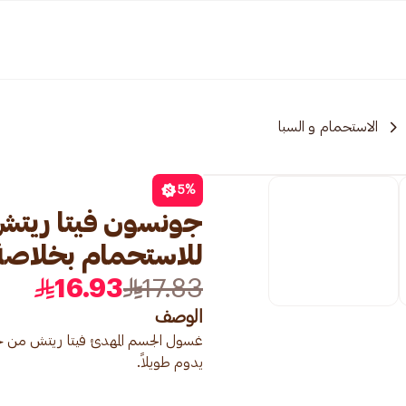
الاستحمام و السبا
5
%
جونسون فيتا ريت
للاستحمام بخلاصة الباب
16.93
17.83
الوصف
غسول الجسم المهدئ فيتا ريتش من 
يدوم طويلاً.