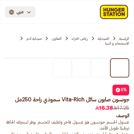
عربي
الرئيسية
الصيدلية
رياض الخبراء
التعاون
صيدلية آدم
الاستحمام و السبا
5
%
جونسون صابون سائل Vita-Rich سموذي راحة 250مل
16.38
17.25
الوصف
غسول الجسم جونسون هو غسول فاخر ولطيف للجسم يوفر لبشرتك الجافة