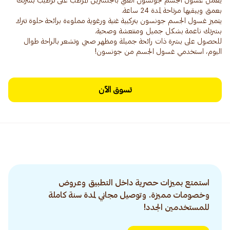
يعمل غسول الجسم جونسون الغني بالجلسرين المرطب على ترطيب بشرتك
يتميز غسول الجسم جونسون بتركيبة غنية ورغوية مملوءة برائحة حلوة تترك
للحصول على بشرة ذات رائحة جميلة ومظهر صحي وتشعر بالراحة طوال
اليوم، استخدمي غسول الجسم من جونسون!
تسوق الآن
استمتع بميزات حصرية داخل التطبيق وعروض
وخصومات مميزة. وتوصيل مجاني لمدة سنة كاملة
للمستخدمين الجدد!