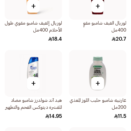
+
+
لوريال الفيف شامبو مقوٍ
لوريال إلفيف شامبو مقوي طول
400مل
الأحلام 400مل
18.4
20.7
+
+
غارنييه شامبو حليب اللوز المغذي
هيد آند شولدرز شامبو مضاد
200مل
للقشرة ديتوكس الفحم والتطهير
العميق حجم كبير 390مل
14.95
11.5