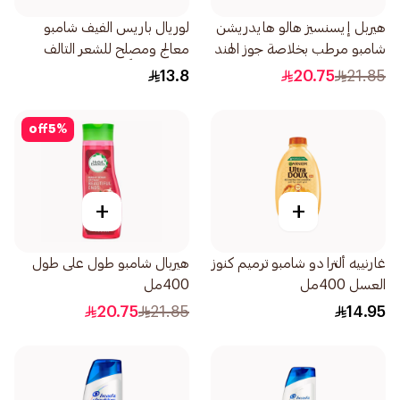
هيربل إيسنسيز هالو هايدريشن
لوريال باريس الفيف شامبو
شامبو مرطب بخلاصة جوز الهند
معالج ومصلح للشعر التالف
أزرق 400مل
والمجهد كلياً 200مل
13.8
20.75
21.85
off
5
%
+
+
غارنييه ألترا دو شامبو ترميم كنوز
هيربال شامبو طول على طول
العسل 400مل
400مل
20.75
21.85
14.95