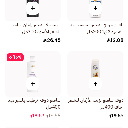
+
+
بانتين برو-ڤي شامبو وبلسم ضد
صنسيلك شامبو لمعان ساحر
القشرة 2في1 200مل
للشعر الأسود 700مل
26.45
12.08
off
5
%
+
+
دوف شامبو بزيت الأركان للشعر
شامبو دوف، ترطيب بالسيراميد،
الجاف 400مل
400مل
18.57
19.55
19.55