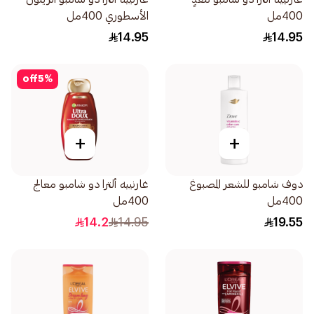
400مل
الأسطوري 400مل
14.95
14.95
off
5
%
+
+
دوف شامبو للشعر المصبوغ
غارنييه ألترا دو شامبو معالج
400مل
400مل
14.2
14.95
19.55