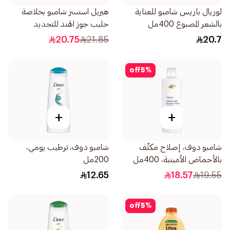
لوريال باريس شامبو للعناية
هيربل اسنسز شامبو بخلاصة
بالشعر المصبوغ 400مل
حليب جوز الهند للتجديد
والترطيب 400مل
20.75
21.85
20.7
off
5
%
+
+
شامبو دوف، إصلاح مكثّف
شامبو دوف، ترطيب يومي،
بالأحماض الأمينية، 400مل
200مل
12.65
18.57
19.55
off
5
%