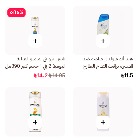
off
5
%
+
+
هيد أند شولدرز شامبو ضد
بانتين برو-في شامبو العناية
القشرة برائحة التفاح الطازج
اليومية 2 في 1 حجم كبير 390مل
190مل
14.2
14.95
11.5
+
+