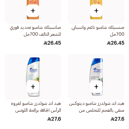
+
+
صنسيلك شامبو ناعم وانسيابي
صانسيلك شامبو تجديد فوري
700مل
للشعر التالف 700مل
26.45
26.45
+
+
هيد اند شولدرز شامبو ديتوكس
هيد اند شولدرز شامبو لفروة
منقي بالفحم للتخلص من
الرأس الجافة برائحة اللوتس
القشرة 600مل
600مل
27.6
27.6