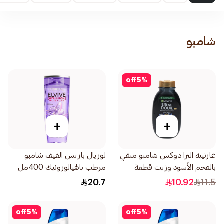
شامبو
off
5
%
+
+
غارنييه الترا دوكس شامبو منقي
لوريال باريس الفيف شامبو
بالفحم الأسود وزيت قطعة
مرطب بالهيالورونيك 400مل
البركة 200مل
20.7
10.92
11.5
off
5
%
off
5
%