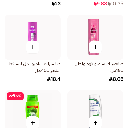
بخلاصة الحناء 200مل
23
9.83
10.35
+
+
صانصيلك شامبو قوة ولمعان
صانسيلك شامبو الحل لتساقط
190مل
الشعر 400مل
18.4
8.05
off
5
%
+
+