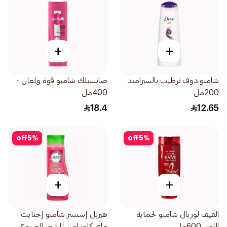
+
+
شامبو دوف ترطيب بالسيراميد
صانسيلك شامبو قوة ولمعان -
200مل
400مل
18.4
12.65
off
5
%
off
5
%
+
+
الفيف لوريال شامبو لحماية
هيربل إسنسز شامبو إجنايت
اللون 600مل
ماي كلور امن للشعر المصبوغ