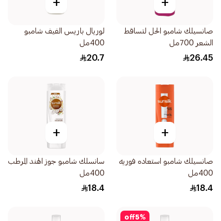
+
+
صانسيلك شامبو الحل لتساقط
لوريال باريس الفيف شامبو
الشعر 700مل
400مل
20.7
26.45
+
+
صانسيلك شامبو استعاده فوريه
سانسلك شامبو جوز الهند المرطب
400مل
400مل
18.4
18.4
off
5
%