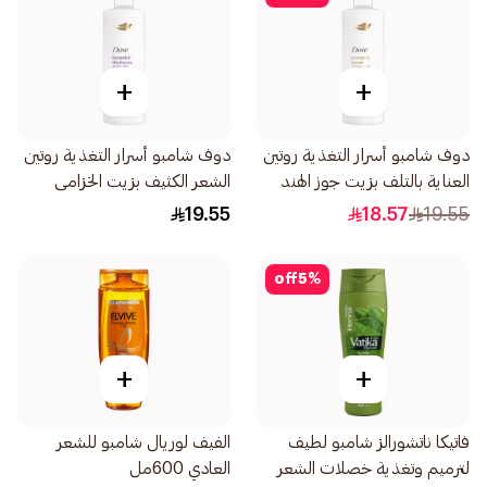
+
+
دوف شامبو أسرار التغذية روتين
دوف شامبو أسرار التغذية روتين
العناية بالتلف بزيت جوز الهند
الشعر الكثيف بزيت الخزامى
والزعفران 400مل
وخلاصة إكليل الجبل 400مل
19.55
18.57
19.55
off
5
%
+
+
فاتيكا ناتشورالز شامبو لطيف
الفيف لوريال شامبو للشعر
لترميم وتغذية خصلات الشعر
العادي 600مل