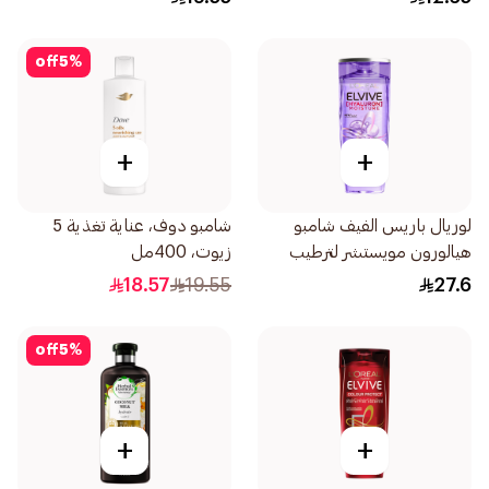
off
5
%
+
+
لوريال باريس الفيف شامبو
شامبو دوف، عناية تغذية 5
هيالورون مويستشر لترطيب
زيوت، 400مل
الشعر وملئه 600مل
18.57
19.55
27.6
off
5
%
+
+