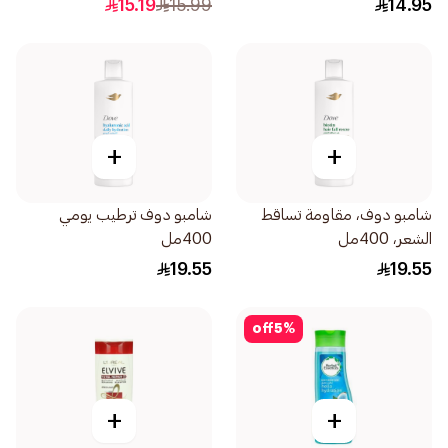
15.19
15.99
14.95
+
+
شامبو دوف، مقاومة تساقط
شامبو دوف ترطيب يومي
الشعر، 400مل
400مل
19.55
19.55
off
5
%
+
+