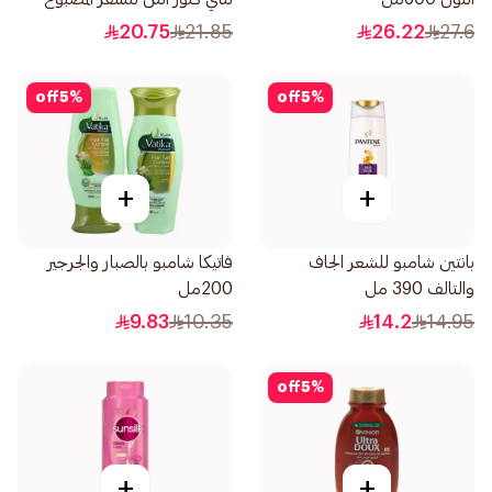
400مل
20.75
21.85
26.22
27.6
off
5
%
off
5
%
+
+
بانتين شامبو للشعر الجاف
فاتيكا شامبو بالصبار والجرجير
والتالف 390 مل
200مل
9.83
10.35
14.2
14.95
off
5
%
+
+