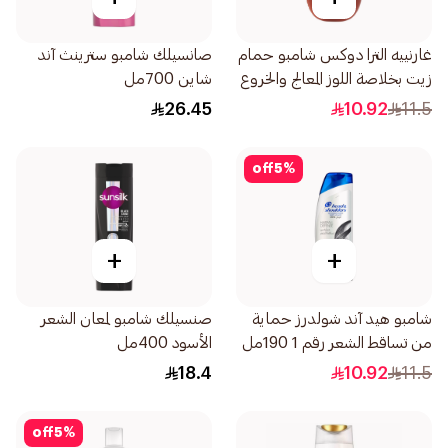
غارنييه الترا دوكس شامبو حمام
صانسيلك شامبو سترينث آند
زيت بخلاصة اللوز المعالج والخروع
شاين 700مل
200مل
26.45
10.92
11.5
off
5
%
+
+
شامبو هيد آند شولدرز حماية
صنسيلك شامبو لمعان الشعر
من تساقط الشعر رقم 1 190مل
الأسود 400مل
18.4
10.92
11.5
off
5
%