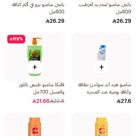
بانتين شامبو لتجديد الترطيب
بانتين شامبو برو في أكثر كثافة
600مل
600مل
26.29
26.29
off
5
%
+
+
شامبو هيد آند شولدرز نظافة
فاتيكا شامبو طبيعي باللوز
وأناقة يومية ضد القشرة
والعسل 700مل
600مل
21.66
22.8
27.6