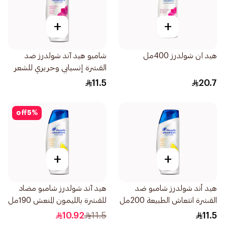
+
+
هيد ان شولدرز 400مل
شامبو هيد آند شولدرز ضد
القشرة إنسيابي وحريري للشعر
الجاف والمتطاير 200مل
11.5
20.7
off
5
%
+
+
هيد أند شولدرز شامبو ضد
هيد آند شولدرز شامبو مضاد
القشرة انتعاش الطبيعة 200مل
للقشرة بالليمون المنعش 190مل
10.92
11.5
11.5