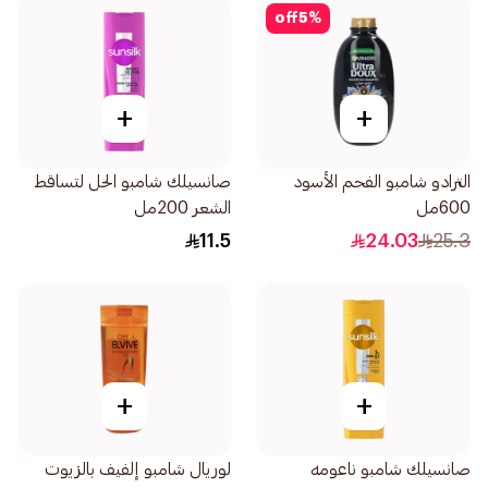
off
5
%
+
+
الترادو شامبو الفحم الأسود
صانسيلك شامبو الحل لتساقط
600مل
الشعر 200مل
11.5
24.03
25.3
+
+
صانسيلك شامبو ناعومه
لوريال شامبو إلفيف بالزيوت