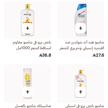
+
+
شامبو هيد آند شولدرز ضد
بانتين برو-في شامبو مقاوم
القشرة إنسيابي وحريري للشعر
لتساقط الشعر 1000مل
الجاف والمتطاير 600مل
36.8
27.6
+
+
شامبو بانتين برو-في انسيابي
صانسيلك شامبو بالعسل