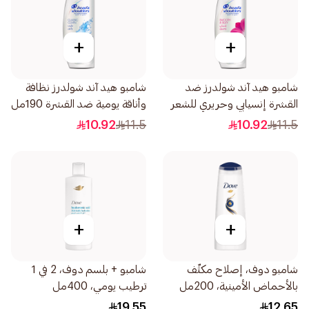
+
+
شامبو هيد آند شولدرز ضد
شامبو هيد آند شولدرز نظافة
القشرة إنسيابي وحريري للشعر
وأناقة يومية ضد القشرة 190مل
الجاف والمتطاير190مل
10.92
11.5
10.92
11.5
+
+
شامبو دوف، إصلاح مكثّف
شامبو + بلسم دوف، 2 في 1
بالأحماض الأمينية، 200مل
ترطيب يومي، 400مل
19.55
12.65