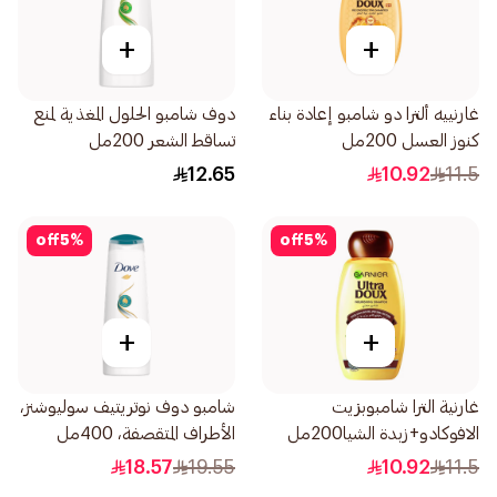
+
+
غارنييه ألترا دو شامبو إعادة بناء
دوف شامبو الحلول المغذية لمنع
كنوز العسل 200مل
تساقط الشعر 200مل
12.65
10.92
11.5
off
5
%
off
5
%
+
+
غارنية الترا شامبوبزيت
شامبو دوف نوتريتيف سوليوشنز،
الافوكادو+زبدة الشيا200مل
الأطراف المتقصفة، 400مل
18.57
19.55
10.92
11.5