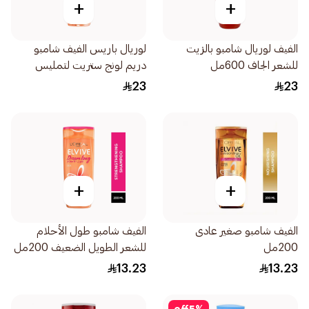
+
+
الفيف لوريال شامبو بالزيت
لوريال باريس الفيف شامبو
للشعر الجاف 600مل
دريم لونج ستريت لتمليس
الشعر بالكيراتين 600مل
23
23
+
+
الفيف شامبو صغير عادى
الفيف شامبو طول الأحلام
200مل
للشعر الطويل الضعيف 200مل
13.23
13.23