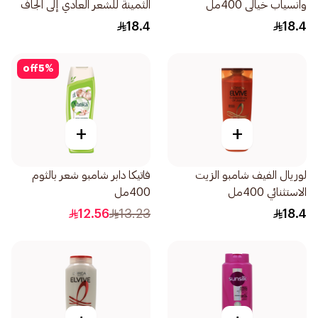
وانسياب خيالى 400مل
الثمينة للشعر العادي إلى الجاف
400مل
18.4
18.4
off
5
%
+
+
لوريال الفيف شامبو الزيت
فاتيكا دابر شامبو شعر بالثوم
الاستثنائي 400مل
400مل
12.56
13.23
18.4