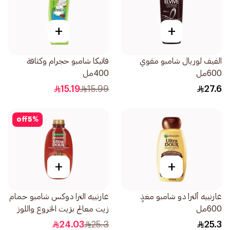
+
+
الفيف لوريال شامبو مقوي
فاتيكا شامبو حجرام وكثافة
600مل
400مل
15.19
15.99
27.6
off
5
%
+
+
غارنييه ألترا دو شامبو مغذٍ
غارنييه الترا دوكس شامبو حمام
600مل
زيت معالج بزيت الخروع واللوز
600مل
24.03
25.3
25.3