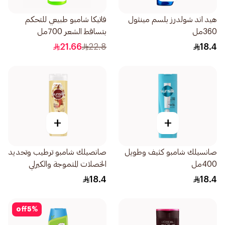
هيد اند شولدرز بلسم مينثول
فاتيكا شامبو طبيعي للتحكم
360مل
بتساقط الشعر 700مل
21.66
22.8
18.4
+
+
صانسيلك شامبو كثيف وطويل
صانصيلك شامبو ترطيب وتحديد
400مل
الخصلات المتموجة والكيرلي
400مل
18.4
18.4
off
5
%