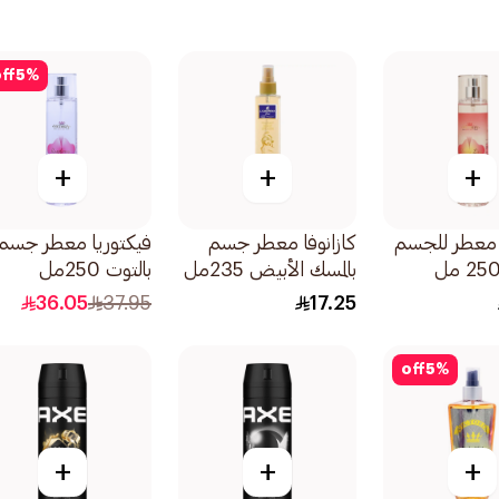
ff
5
%
+
+
+
 معطر للجسم
كازانوفا معطر جسم
فيكتوريا معطر جسم
بالمسك الأبيض 235مل
بالتوت 250مل
36.05
37.95
17.25
off
5
%
+
+
+