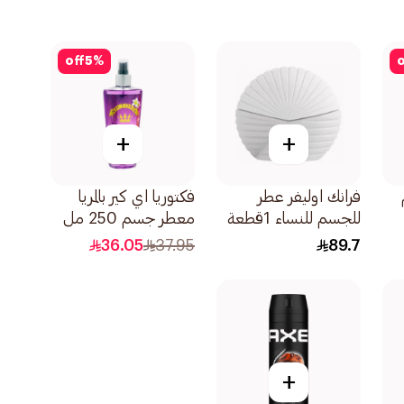
off
5
%
o
+
+
فرانك اوليفر عطر
فكتوريا اي كير بالمريا
للجسم للنساء 1قطعة
معطر جسم 250 مل
36.05
37.95
89.7
+