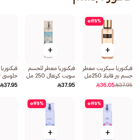
off
5
%
+
+
فيكتوريا سيكريت معطر
فيكتوريا معطر للجسم
فيكتوريا
جسم بير فانيلا 250مل
سويت كرنفال 250 مل
جلوسي 250 مل
37.95
37.95
36.05
37.95
off
5
%
off
5
%
+
+