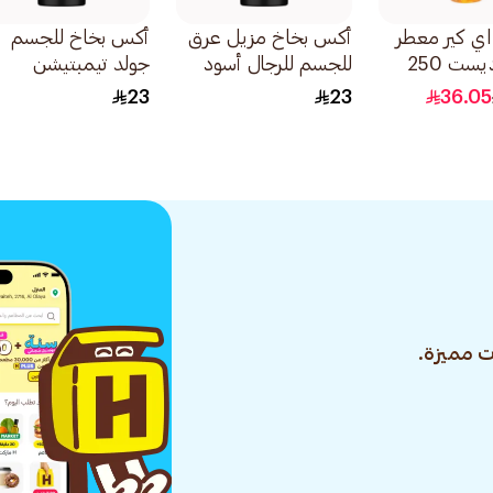
 اي كير معطر
أكس بخاخ مزيل عرق
أكس بخاخ للجسم
جولدن ديست 250
للجسم للرجال أسود
جولد تيمبتيشن
150مل
150مل
23
23
36.05
 مميزة.