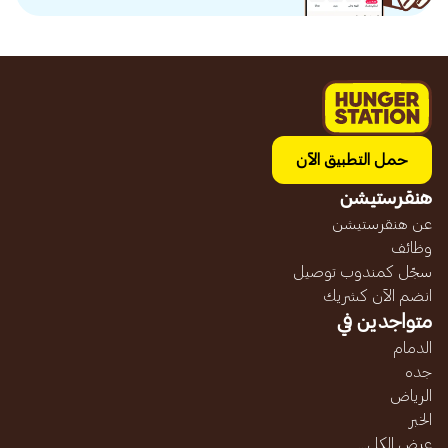
حمل التطبيق الآن
هنقرستيشن
عن هنقرستيشن
وظائف
سجّل كمندوب توصيل
انضم الآن كشريك
متواجدين في
الدمام
جده
الرياض
الخبر
عرض الكل...