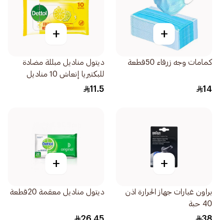
+
+
كمامات وجه زرقاء 50قطعة
ديتول مناديل مبللة مضادة
للبكتيريا إنعاش 10 مناديل
11.5
14
+
+
براون غيارات جهاز الحرارة اذن
ديتول مناديل معقمة 20قطعة
40 حبة
26.45
38