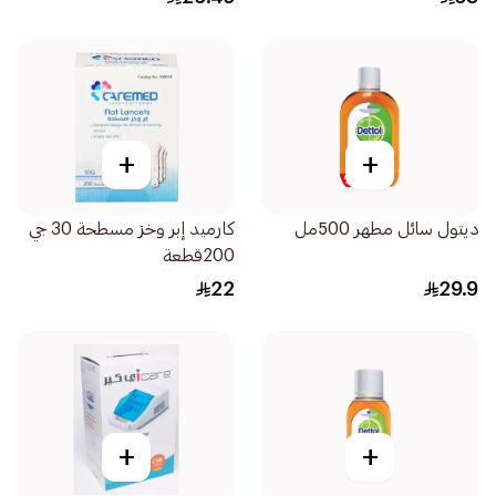
+
+
ديتول سائل مطهر 500مل
كارميد إبر وخز مسطحة 30 جي
200قطعة
22
29.9
+
+