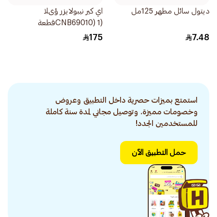
ديتول سائل مطهر 125مل
اي كير نيبولايزر ؤىلا
(CNB69010) 1قطعة
175
7.48
استمتع بميزات حصرية داخل التطبيق وعروض
وخصومات مميزة. وتوصيل مجاني لمدة سنة كاملة
للمستخدمين الجدد!
حمل التطبيق الآن