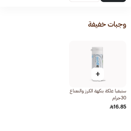
وجبات خفيفة
+
ستيفيا علكة بنكهة الكرز والنعناع
30جرام
16.85