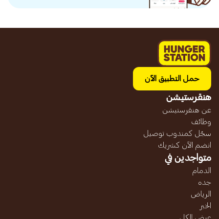
حمل التطبيق الآن
هنقرستيشن
عن هنقرستيشن
وظائف
سجّل كمندوب توصيل
انضم الآن كشريك
متواجدين في
الدمام
جده
الرياض
الخبر
عرض الكل...