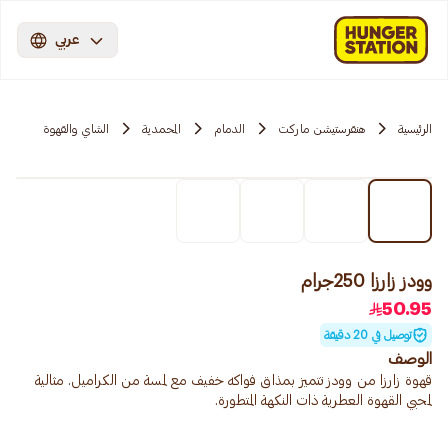
عربي
الرئيسية
هنقرستيشن ماركت
الدمام
المحمدية
الشاي والقهوة
وودز زارزا 250جرام
50.95
توصيل في 20 دقيقة
الوصف
قهوة زارزا من وودز تتميز بمذاق فواكه خفيف مع لمسة من الكراميل. مثالية
لمحبي القهوة العطرية ذات النكهة المتطورة.