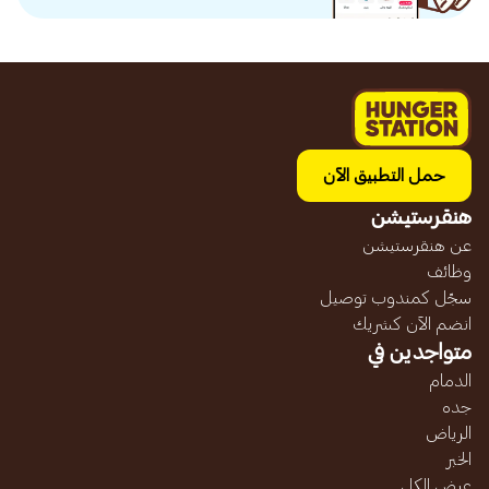
حمل التطبيق الآن
هنقرستيشن
عن هنقرستيشن
وظائف
سجّل كمندوب توصيل
انضم الآن كشريك
متواجدين في
الدمام
جده
الرياض
الخبر
عرض الكل...