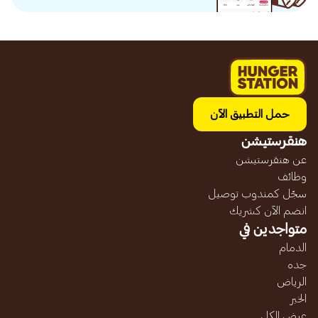
حمل التطبيق الآن
هنقرستيشن
عن هنقرستيشن
وظائف
سجّل كمندوب توصيل
انضم الآن كشريك
متواجدين في
الدمام
جده
الرياض
الخبر
عرض الكل...