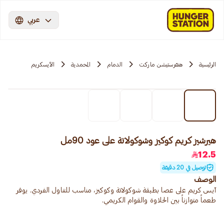
عربي
الرئيسية
هنقرستيشن ماركت
الدمام
المحمدية
الآيسكريم
هيرشيز كريم كوكيز وشوكولاتة على عود 90مل
12.5
توصيل في 20 دقيقة
الوصف
آيس كريم على عصا بطبقة شوكولاتة وكوكيز، مناسب للتناول الفردي. يوفر
طعماً متوازناً بين الحلاوة والقوام الكريمي.