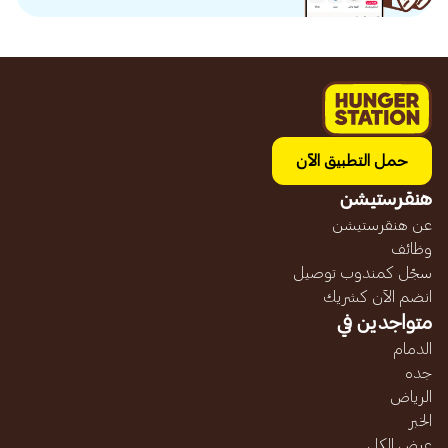
حمل التطبيق الآن
هنقرستيشن
عن هنقرستيشن
وظائف
سجّل كمندوب توصيل
انضم الآن كشريك
متواجدين في
الدمام
جده
الرياض
الخبر
عرض الكل...