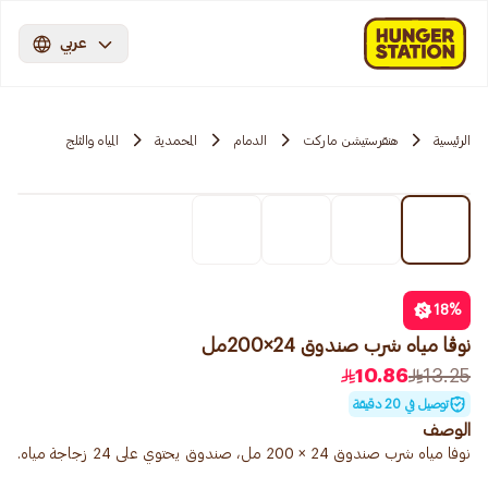
عربي
الرئيسية
هنقرستيشن ماركت
الدمام
المحمدية
المياه والثلج
18
%
نوڨا مياه شرب صندوق 24×200مل
10.86
13.25
توصيل في 20 دقيقة
الوصف
نوفا مياه شرب صندوق 24 × 200 مل، صندوق يحتوي على 24 زجاجة مياه.