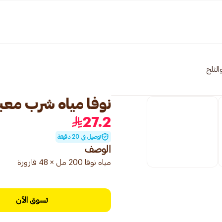
والثلج
نوفا مياه شرب معبأة 48×00
27.2
توصيل في 20 دقيقة
الوصف
مياه نوفا 200 مل × 48 قارورة
تسوق الآن