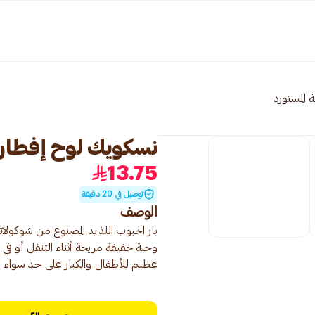
 المستورد
نسكويك لوح إفطار 6 حبات 150 ج
13.75
توصيل في 20 دقيقة
الوصف
عظيم للأطفال والكبار على حد سواء