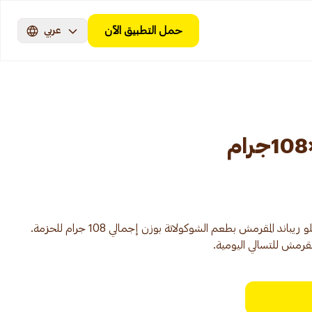
حمل التطبيق الآن
عربي
حزمة تحتوي على 6 أكياس من ويفر بلو ريباند المقرمش بطعم الشوكولاتة بوزن إجمالي 108 جرام للحزمة.
مش للتسالي اليومية.