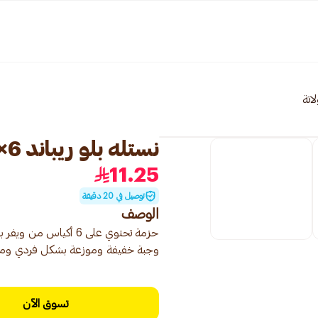
اتة
نستله بلو ريباند 6×108جرام
11.25
توصيل في 20 دقيقة
الوصف
وجبة خفيفة وموزعة بشكل فردي ومقر
تسوق الآن