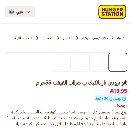
عربي
الرئيسية
هنقرستيشن ماركت
الدمام
المحمدية
الصحة واللياقة
نانو بروتين بار بانكيك ب شرااب القيقب 55جرام
13.95
توصيل في 20 دقيقة
الوصف
لوح تغذية وظيفي عالي البروتين يتميز بملف نكهة شراب القيقب والبانكيك
الغني وتنسيقات قوام مقرمش متعدد الطبقات بنظافة. يوصل أحماضاً أمينية
بنائية أساسية وأليافاً نباتية مع الحفاظ على أدنى تأثيرات سكر الكربوهيدرات.