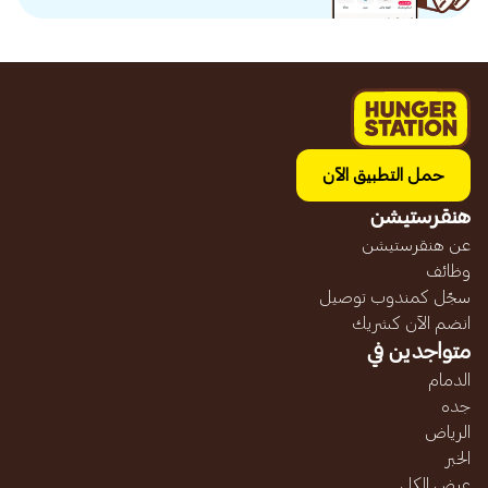
حمل التطبيق الآن
هنقرستيشن
عن هنقرستيشن
وظائف
سجّل كمندوب توصيل
انضم الآن كشريك
متواجدين في
الدمام
جده
الرياض
الخبر
عرض الكل...