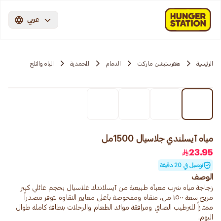
عربي
الرئيسية
هنقرستيشن ماركت
الدمام
المحمدية
المياه والثلج
مياه آيسلندي جلاسيال 1500مل
23.95
توصيل في 20 دقيقة
الوصف
زجاجة مياه شرب معبأة طبيعية من آيسلاندك غلاسيال بحجم عائلي كبير
مريح سعة ١٥٠٠ مل، منقاة ومفحوصة بأعلى معايير النقاوة لتوفر مصدراً
ممتازاً للترطيب الصافي ومرافقة موائد الطعام والرحلات بنظافة كاملة طوال
اليوم.