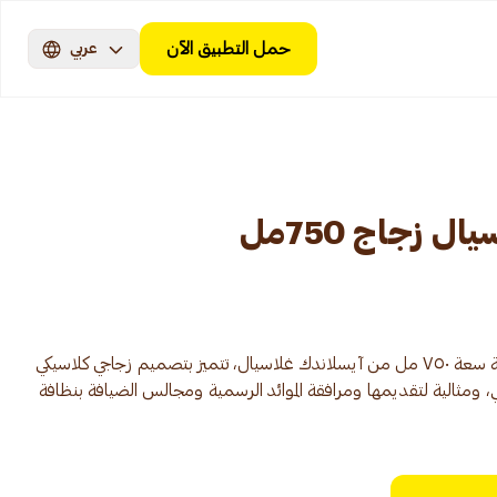
حمل التطبيق الآن
عربي
 زجاج 750مل
زجاجة مياه شرب معدنية معبأة فخمة سعة ٧٥٠ مل من آيسلاندك غلاسيال، تتميز بتصميم زجاجي كلاسيكي
عي، ومثالية لتقديمها ومرافقة الموائد الرسمية ومجالس الضيافة بنظافة