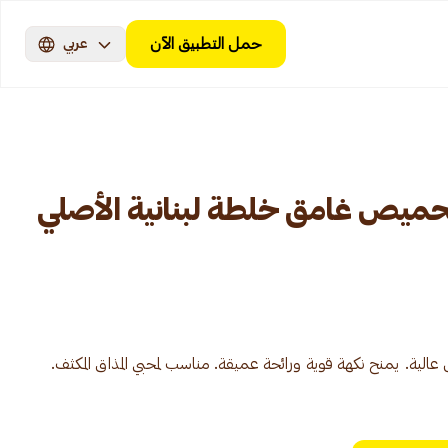
حمل التطبيق الآن
عربي
حميص غامق خلطة لبنانية الأصلي
الية. يمنح نكهة قوية ورائحة عميقة. مناسب لمحبي المذاق المكثف.