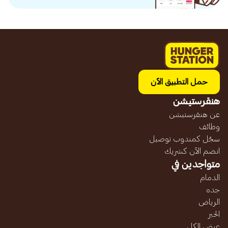
حمل التطبيق الآن
هنقرستيشن
عن هنقرستيشن
وظائف
سجّل كمندوب توصيل
انضم الآن كشريك
متواجدين في
الدمام
جده
الرياض
الخبر
عرض الكل...